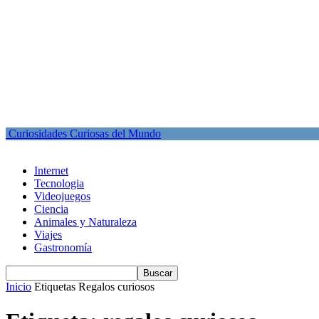
Curiosidades Curiosas del Mundo
Internet
Tecnologia
Videojuegos
Ciencia
Animales y Naturaleza
Viajes
Gastronomía
Inicio
Etiquetas
Regalos curiosos