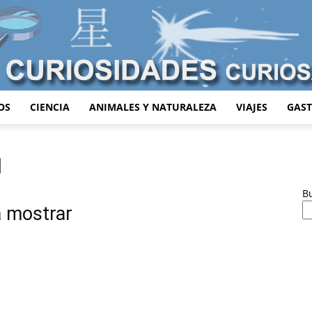
OS
CIENCIA
ANIMALES Y NATURALEZA
VIAJES
GAS
Curiosidades
l
B
a mostrar
Curiosas