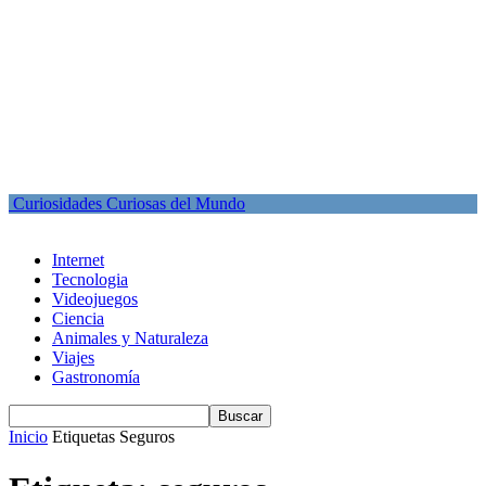
Curiosidades Curiosas del Mundo
Internet
Tecnologia
Videojuegos
Ciencia
Animales y Naturaleza
Viajes
Gastronomía
Inicio
Etiquetas
Seguros