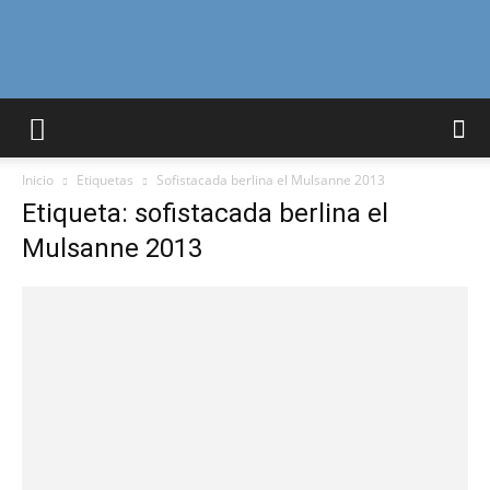
Curiosidades
Inicio
Etiquetas
Sofistacada berlina el Mulsanne 2013
Curiosas
Etiqueta: sofistacada berlina el
Mulsanne 2013
del
Mundo