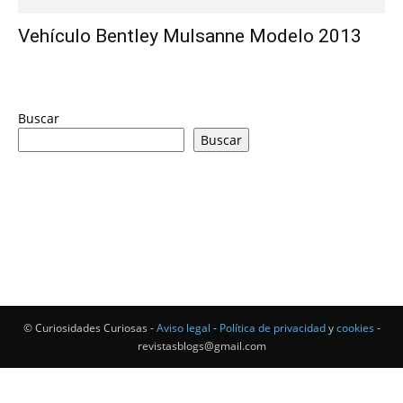
Vehículo Bentley Mulsanne Modelo 2013
Buscar
Buscar
© Curiosidades Curiosas -
Aviso legal
-
Política de privacidad
y
cookies
-
revistasblogs@gmail.com