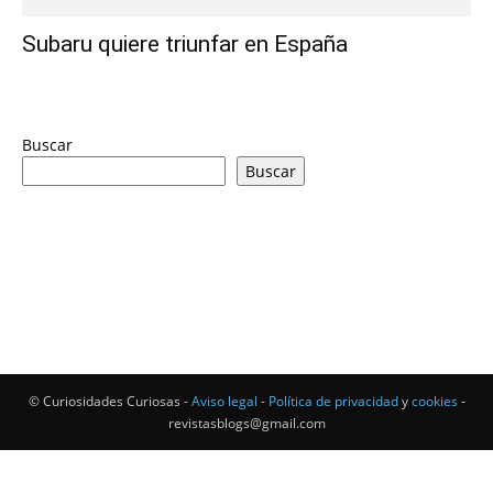
Subaru quiere triunfar en España
Buscar
Buscar
© Curiosidades Curiosas -
Aviso legal
-
Política de privacidad
y
cookies
-
revistasblogs@gmail.com