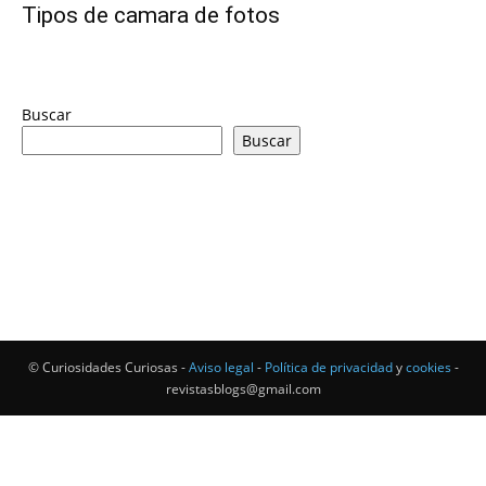
Tipos de camara de fotos
Buscar
Buscar
© Curiosidades Curiosas -
Aviso legal
-
Política de privacidad
y
cookies
-
revistasblogs@gmail.com