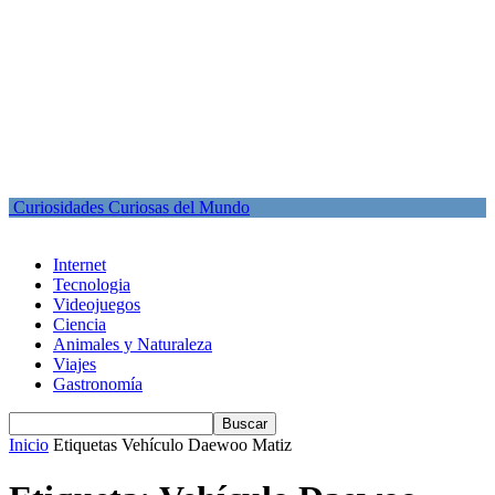
Curiosidades Curiosas del Mundo
Internet
Tecnologia
Videojuegos
Ciencia
Animales y Naturaleza
Viajes
Gastronomía
Inicio
Etiquetas
Vehículo Daewoo Matiz