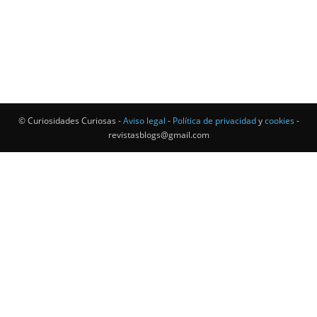
© Curiosidades Curiosas -
Aviso legal
-
Política de privacidad
y
cookies
-
revistasblogs@gmail.com