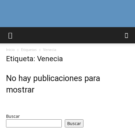
Curiosidades
Inicio
Etiquetas
Venecia
Curiosas
Etiqueta: Venecia
No hay publicaciones para
del
mostrar
Mundo
Buscar
Buscar