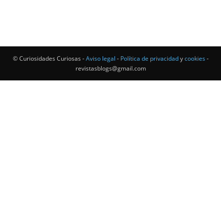
© Curiosidades Curiosas -
Aviso legal
-
Política de privacidad
y
cookies
-
revistasblogs@gmail.com