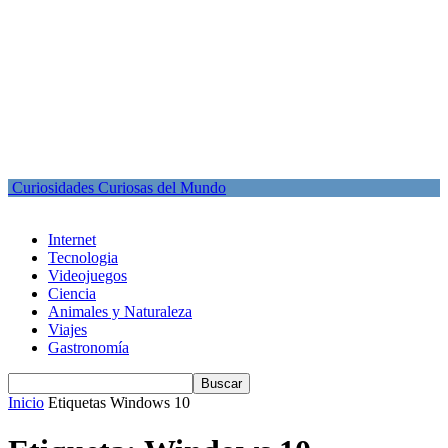
Curiosidades Curiosas del Mundo
Internet
Tecnologia
Videojuegos
Ciencia
Animales y Naturaleza
Viajes
Gastronomía
Inicio
Etiquetas
Windows 10