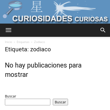
Curiosidades
Inicio
Etiquetas
Zodiaco
Etiqueta: zodiaco
Curiosas
No hay publicaciones para
mostrar
del
Buscar
Mundo
Buscar