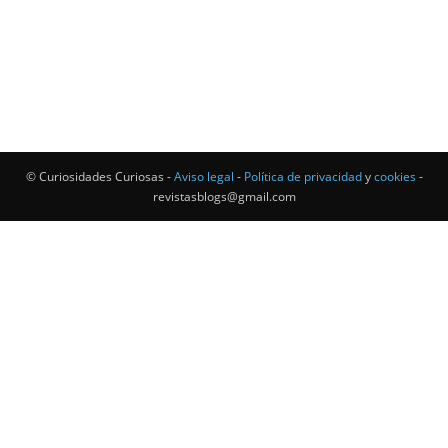
© Curiosidades Curiosas -
Aviso legal
-
Política de privacidad
y
cookies
-
revistasblogs@gmail.com