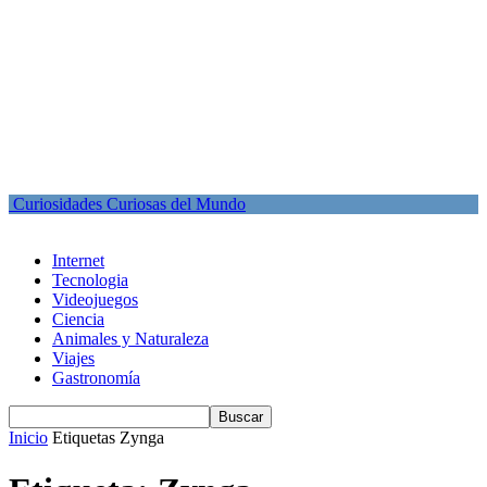
Curiosidades Curiosas del Mundo
Internet
Tecnologia
Videojuegos
Ciencia
Animales y Naturaleza
Viajes
Gastronomía
Inicio
Etiquetas
Zynga