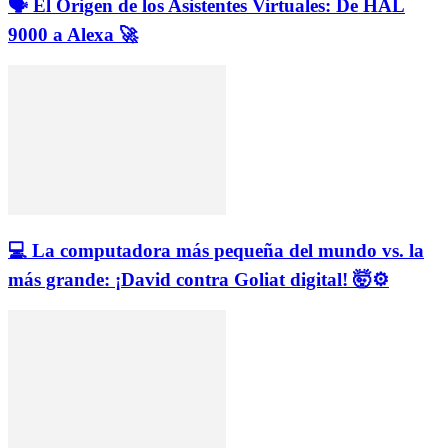
🗣️ El Origen de los Asistentes Virtuales: De HAL
9000 a Alexa 🚀
💻 La computadora más pequeña del mundo vs. la
más grande: ¡David contra Goliat digital! 🤯⚙️