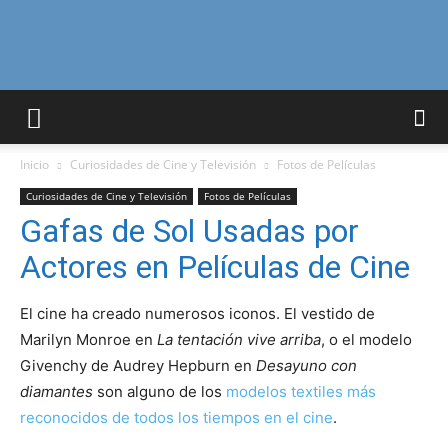
Curiosidades
Inicio
Curiosidades de Cine y Televisión
Fotos de Películas
Curiosas
Curiosidades de Cine y Televisión
Fotos de Películas
Gafas de Sol Usadas por
Actores en Películas de Cine
del
El cine ha creado numerosos iconos. El vestido de
Marilyn Monroe en
La tentación vive arriba
, o el modelo
Mundo
Givenchy de Audrey Hepburn en
Desayuno con
diamantes
son alguno de los
modelos textiles más
reconocidos de todos los tiempos en el cine
.