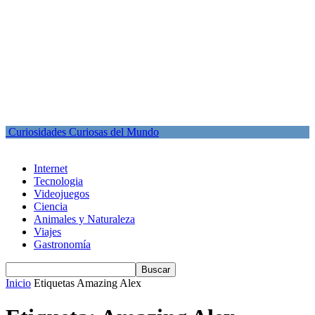
Curiosidades Curiosas del Mundo
Internet
Tecnologia
Videojuegos
Ciencia
Animales y Naturaleza
Viajes
Gastronomía
Inicio
Etiquetas
Amazing Alex