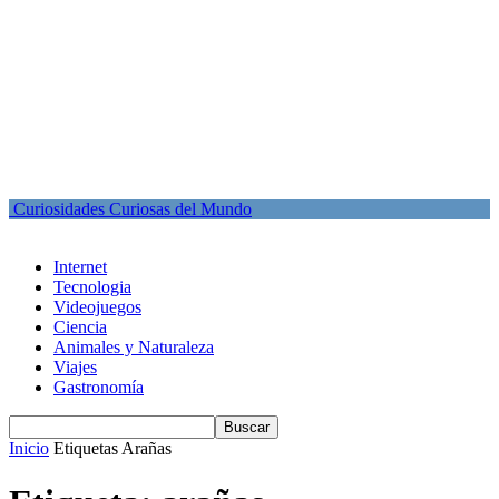
Curiosidades Curiosas del Mundo
Internet
Tecnologia
Videojuegos
Ciencia
Animales y Naturaleza
Viajes
Gastronomía
Inicio
Etiquetas
Arañas