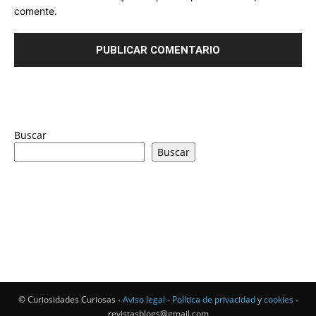
comente.
Buscar
Buscar
© Curiosidades Curiosas -
Aviso legal
-
Política de privacidad
y
cookies
-
revistasblogs@gmail.com