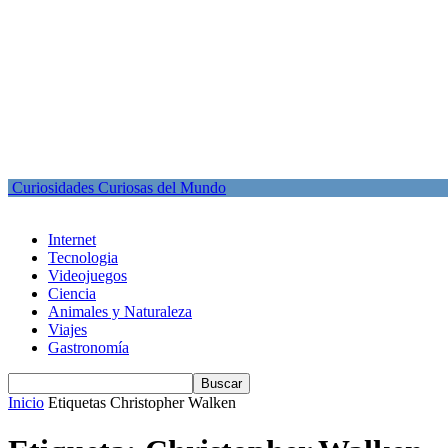
Curiosidades Curiosas del Mundo
Internet
Tecnologia
Videojuegos
Ciencia
Animales y Naturaleza
Viajes
Gastronomía
Inicio
Etiquetas
Christopher Walken