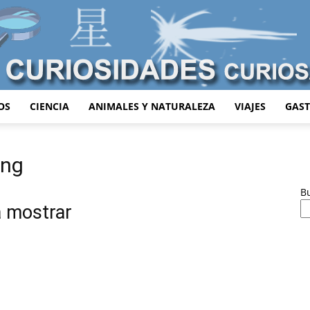
OS
CIENCIA
ANIMALES Y NATURALEZA
VIAJES
GAS
Curiosidades
ing
B
a mostrar
Curiosas