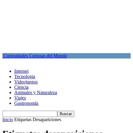
Curiosidades Curiosas del Mundo
Internet
Tecnologia
Videojuegos
Ciencia
Animales y Naturaleza
Viajes
Gastronomía
Inicio
Etiquetas
Desapariciones