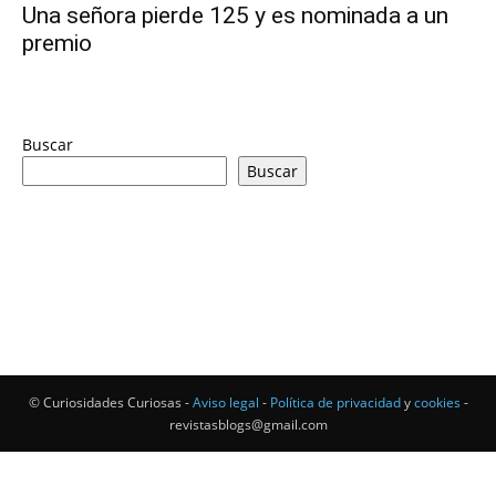
Una señora pierde 125 y es nominada a un
premio
Buscar
Buscar
© Curiosidades Curiosas -
Aviso legal
-
Política de privacidad
y
cookies
-
revistasblogs@gmail.com