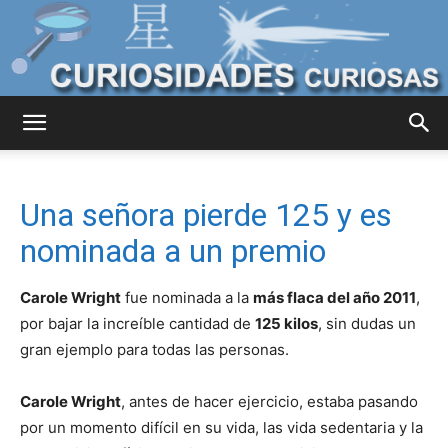
Curiosidades
Una señora pierde 125 y es
Curiosas
nominada a un premio
Carole Wright
fue nominada a la
más flaca del año 2011
,
del
por bajar la increíble cantidad de
125 kilos
, sin dudas un
gran ejemplo para todas las personas.
Carole Wright
, antes de hacer ejercicio, estaba pasando
Mundo
por un momento difícil en su vida, las vida sedentaria y la