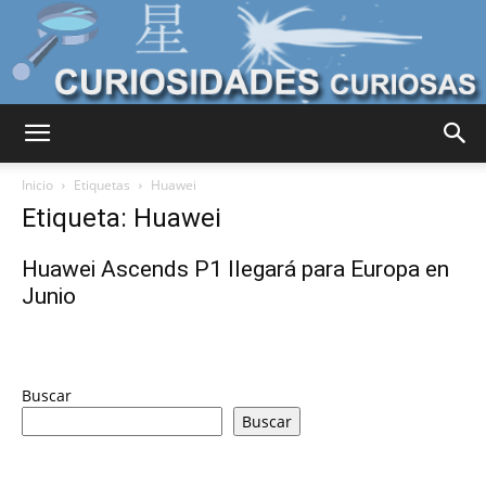
Curiosidades
Inicio
Etiquetas
Huawei
Etiqueta: Huawei
Curiosas
Huawei Ascends P1 llegará para Europa en
Junio
del
Buscar
Buscar
Mundo