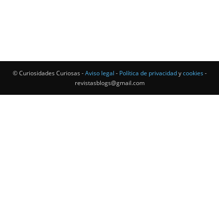
© Curiosidades Curiosas -
Aviso legal
-
Política de privacidad
y
cookies
-
revistasblogs@gmail.com