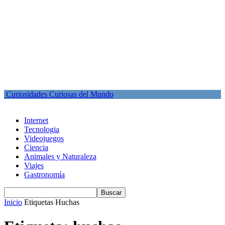
Curiosidades Curiosas del Mundo
Internet
Tecnologia
Videojuegos
Ciencia
Animales y Naturaleza
Viajes
Gastronomía
Inicio
Etiquetas
Huchas