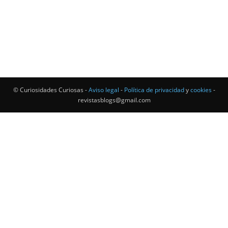
© Curiosidades Curiosas -
Aviso legal
-
Política de privacidad
y
cookies
-
revistasblogs@gmail.com