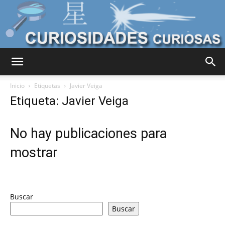
Curiosidades
Inicio
Etiquetas
Javier Veiga
Etiqueta: Javier Veiga
Curiosas
No hay publicaciones para
mostrar
del
Buscar
Mundo
Buscar