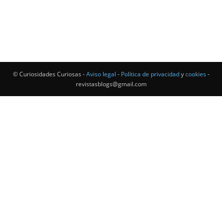
© Curiosidades Curiosas -
Aviso legal
-
Política de privacidad
y
cookies
-
revistasblogs@gmail.com