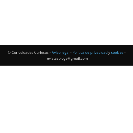
© Curiosidades Curiosas -
Aviso legal
-
Política de privacidad
y
cookies
-
revistasblogs@gmail.com