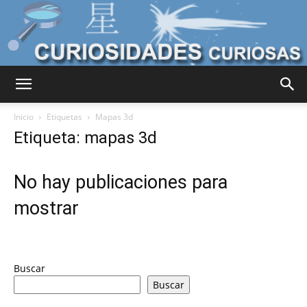
Curiosidades
Inicio
Etiquetas
Mapas 3d
Etiqueta: mapas 3d
Curiosas
No hay publicaciones para
mostrar
del
Buscar
Mundo
Buscar