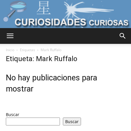
Curiosidades
Inicio
Etiquetas
Mark Ruffalo
Etiqueta: Mark Ruffalo
Curiosas
No hay publicaciones para
mostrar
del
Buscar
Mundo
Buscar