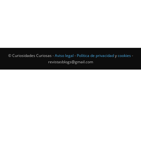
© Curiosidades Curiosas -
Aviso legal
-
Política de privacidad
y
cookies
-
revistasblogs@gmail.com