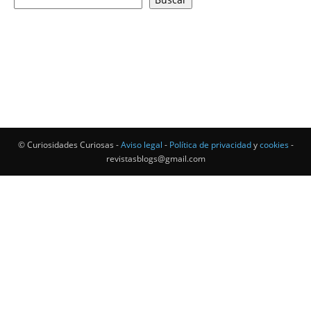
© Curiosidades Curiosas -
Aviso legal
-
Política de privacidad
y
cookies
-
revistasblogs@gmail.com