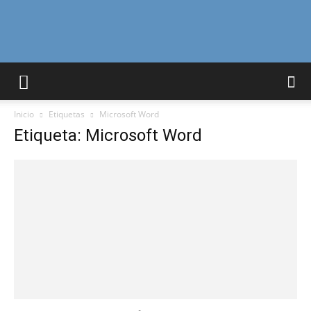
Curiosidades
Inicio
Etiquetas
Microsoft Word
Curiosas
Etiqueta: Microsoft Word
del
Mundo