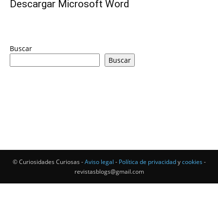
Descargar Microsoft Word
Buscar
Buscar
© Curiosidades Curiosas -
Aviso legal
-
Política de privacidad
y
cookies
-
revistasblogs@gmail.com