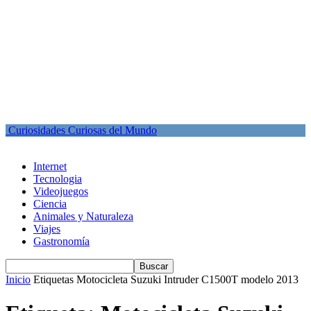
Curiosidades Curiosas del Mundo
Internet
Tecnologia
Videojuegos
Ciencia
Animales y Naturaleza
Viajes
Gastronomía
Inicio
Etiquetas
Motocicleta Suzuki Intruder C1500T modelo 2013