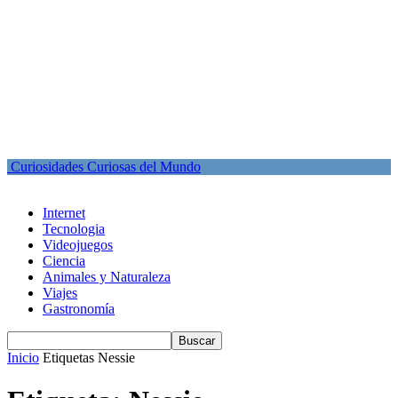
Curiosidades Curiosas del Mundo
Internet
Tecnologia
Videojuegos
Ciencia
Animales y Naturaleza
Viajes
Gastronomía
Inicio
Etiquetas
Nessie