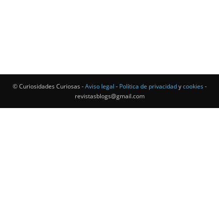
© Curiosidades Curiosas -
Aviso legal
-
Política de privacidad
y
cookies
-
revistasblogs@gmail.com