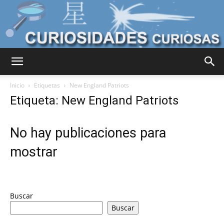
Curiosidades
Inicio
Etiquetas
New England Patriots
Etiqueta: New England Patriots
Curiosas
No hay publicaciones para
mostrar
del
Buscar
Mundo
Buscar