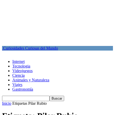
Curiosidades Curiosas del Mundo
Internet
Tecnologia
Videojuegos
Ciencia
Animales y Naturaleza
Viajes
Gastronomía
Inicio
Etiquetas
Pilar Rubio