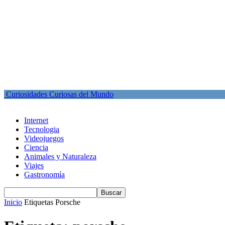
Curiosidades Curiosas del Mundo
Internet
Tecnologia
Videojuegos
Ciencia
Animales y Naturaleza
Viajes
Gastronomía
Inicio
Etiquetas
Porsche