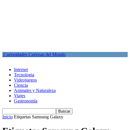
Curiosidades Curiosas del Mundo
Internet
Tecnologia
Videojuegos
Ciencia
Animales y Naturaleza
Viajes
Gastronomía
Inicio
Etiquetas
Samsung Galaxy