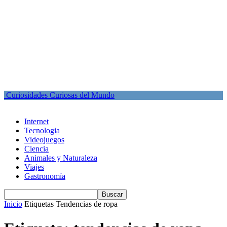
Curiosidades Curiosas del Mundo
Internet
Tecnologia
Videojuegos
Ciencia
Animales y Naturaleza
Viajes
Gastronomía
Inicio
Etiquetas
Tendencias de ropa