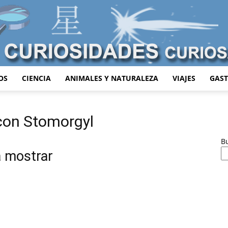
OS
CIENCIA
ANIMALES Y NATURALEZA
VIAJES
GAS
Curiosidades
 con Stomorgyl
B
a mostrar
Curiosas