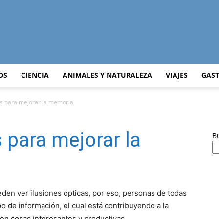
Curiosidades
OS
CIENCIA
ANIMALES Y NATURALEZA
VIAJES
GAS
as para mejorar la memoria
Curiosas
 para mejorar la
B
del
eden ver ilusiones ópticas, por eso, personas de todas
ipo de información, el cual está contribuyendo a la
en cosas interesantes y productivas.