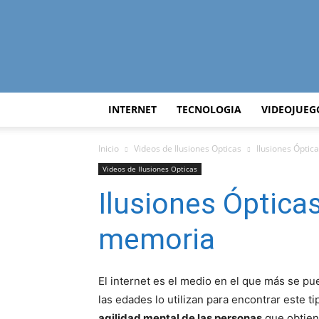
INTERNET
TECNOLOGIA
VIDEOJUEG
Inicio
Videos de Ilusiones Opticas
Ilusiones Óptic
Videos de Ilusiones Opticas
Ilusiones Ópticas
memoria
El internet es el medio en el que más se pu
las edades lo utilizan para encontrar este t
agilidad mental de las personas
que obtien