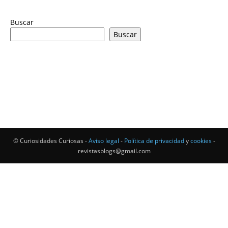
Buscar
Buscar
© Curiosidades Curiosas -
Aviso legal
-
Política de privacidad
y
cookies
-
revistasblogs@gmail.com