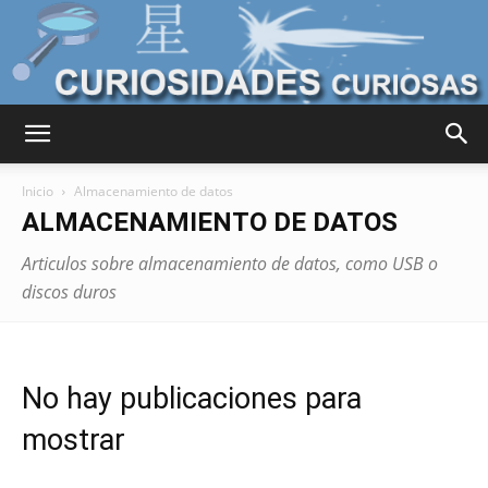
Curiosidades
Inicio
Almacenamiento de datos
ALMACENAMIENTO DE DATOS
Curiosas
Articulos sobre almacenamiento de datos, como USB o
discos duros
del
No hay publicaciones para
mostrar
Mundo