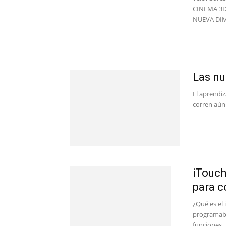
CINEMA 3D
NUEVA DIM
Las nu
El aprendiz
corren aún 
iTouch
para 
¿Qué es el
programabl
funciones..