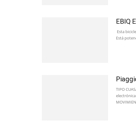
EBIQ E
Esta bicicl
Está potenc
Piagg
TIPO CUASAR
electrónic
MOVIMIENTO