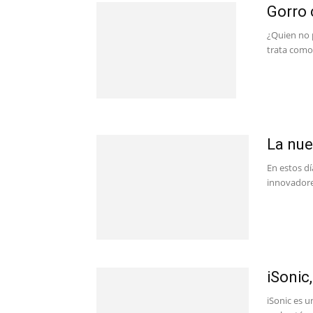
Gorro 
¿Quien no 
trata como 
La nue
En estos d
innovadores
iSonic
iSonic es 