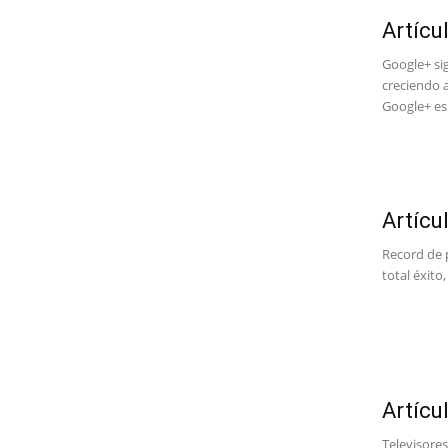
Artícu
Google+ si
creciendo 
Google+ es 
Artícu
Record de 
total éxito
Artícu
Televisore