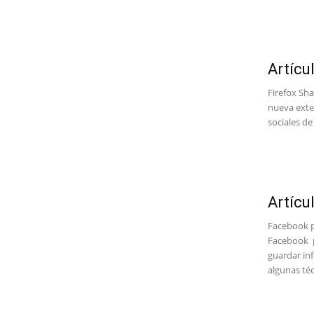
Artícu
Firefox Sh
nueva exte
sociales de
Artícu
Facebook p
Facebook p
guardar in
algunas téc