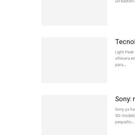
un bastón d
Tecnol
Light Peak 
ofrecera en
para...
Sony: 
Sony ya ha
3D: modelo
pequeño...