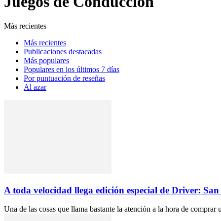
Juegos de Conduccion
Más recientes
Más recientes
Publicaciones destacadas
Más populares
Populares en los últimos 7 días
Por puntuación de reseñas
Al azar
A toda velocidad llega edición especial de Driver: San
Una de las cosas que llama bastante la atención a la hora de comprar u