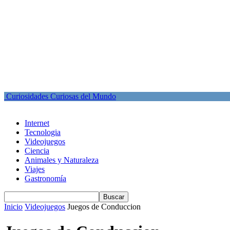
Curiosidades Curiosas del Mundo
Internet
Tecnologia
Videojuegos
Ciencia
Animales y Naturaleza
Viajes
Gastronomía
Inicio
Videojuegos
Juegos de Conduccion