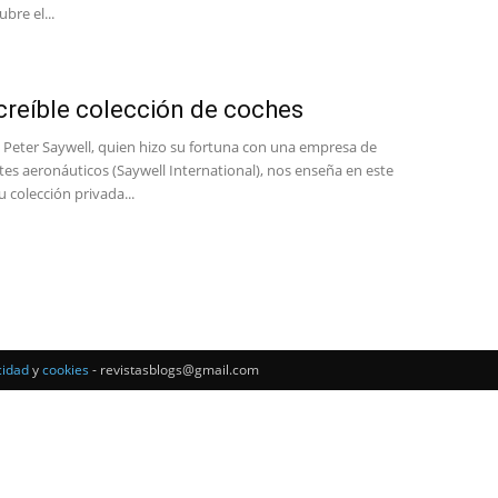
del
bre el...
creíble colección de coches
Mundo
 Peter Saywell, quien hizo su fortuna con una empresa de
s aeronáuticos (Saywell International), nos enseña en este
u colección privada...
cidad
y
cookies
- revistasblogs@gmail.com