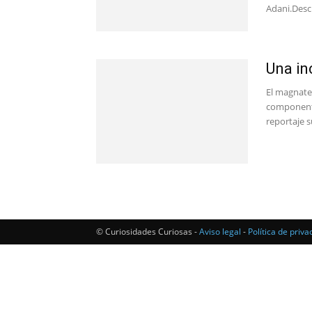
Adani.Descu
Una in
El magnate
componente
reportaje s
© Curiosidades Curiosas -
Aviso legal
-
Política de priva