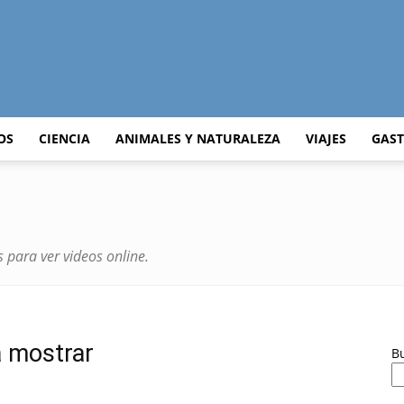
Curiosidades
OS
CIENCIA
ANIMALES Y NATURALEZA
VIAJES
GAS
Curiosas
 para ver videos online.
a mostrar
del
B