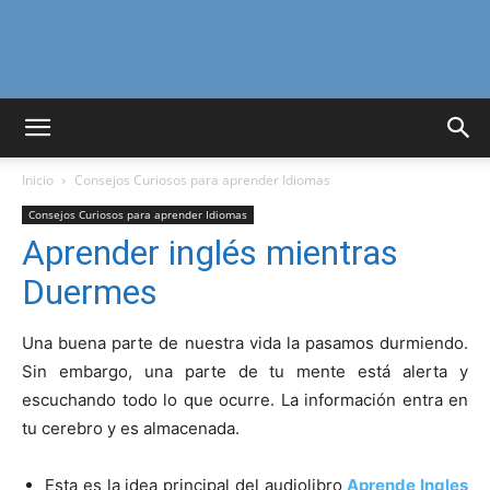
Curiosidades
Inicio
Consejos Curiosos para aprender Idiomas
Curiosas
Consejos Curiosos para aprender Idiomas
Aprender inglés mientras
Duermes
del
Una buena parte de nuestra vida la pasamos durmiendo.
Sin embargo, una parte de tu mente está alerta y
Mundo
escuchando todo lo que ocurre. La información entra en
tu cerebro y es almacenada.
Esta es la idea principal del audiolibro
Aprende Ingles