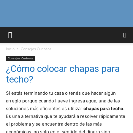
Curiosidades
Inicio
Consejos Curiosos
Curiosas
Consejos Curiosos
¿Cómo colocar chapas para
techo?
del
Si estás terminando tu casa o tenés que hacer algún
arreglo porque cuando llueve ingresa agua, una de las
Mundo
soluciones más eficientes es utilizar
chapas para techo
.
Es una alternativa que te ayudará a resolver rápidamente
el problema y se encuentra dentro de las más
económicas, no sólo en el sentido del dinero sino