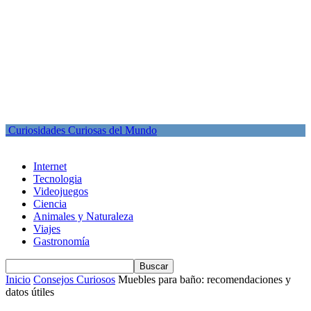
Curiosidades Curiosas del Mundo
Internet
Tecnologia
Videojuegos
Ciencia
Animales y Naturaleza
Viajes
Gastronomía
Inicio
Consejos Curiosos
Muebles para baño: recomendaciones y
datos útiles