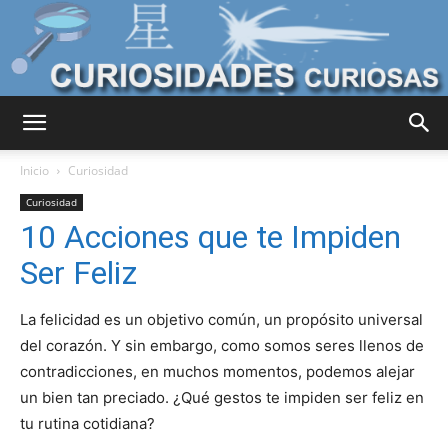
Curiosidades
Inicio
Curiosidad
Curiosidad
10 Acciones que te Impiden
Curiosas
Ser Feliz
La felicidad es un objetivo común, un propósito universal
del
del corazón. Y sin embargo, como somos seres llenos de
contradicciones, en muchos momentos, podemos alejar
un bien tan preciado. ¿Qué gestos te impiden ser feliz en
Mundo
tu rutina cotidiana?