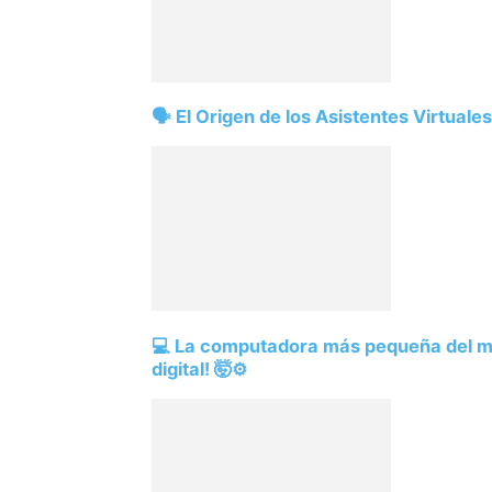
🗣️ El Origen de los Asistentes Virtual
💻 La computadora más pequeña del mu
digital! 🤯⚙️