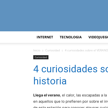
INTERNET
TECNOLOGIA
VIDEOJUEG
Inicio
Curiosidad
4 curiosidades sobre el VERANO 
Curiosidad
4 curiosidades s
historia
Llega el verano
, el calor, las escapadas a l
en aquellos que lo prefieren por sobre el in
de esta estación para conocer algunas curio