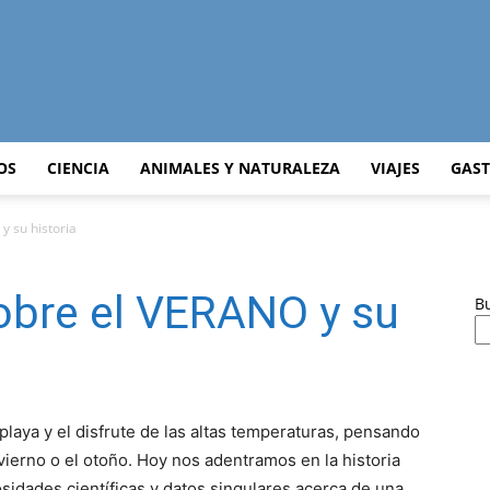
Curiosidades
OS
CIENCIA
ANIMALES Y NATURALEZA
VIAJES
GAS
y su historia
Curiosas
obre el VERANO y su
B
del
a playa y el disfrute de las altas temperaturas, pensando
vierno o el otoño. Hoy nos adentramos en la historia
sidades científicas y datos singulares acerca de una