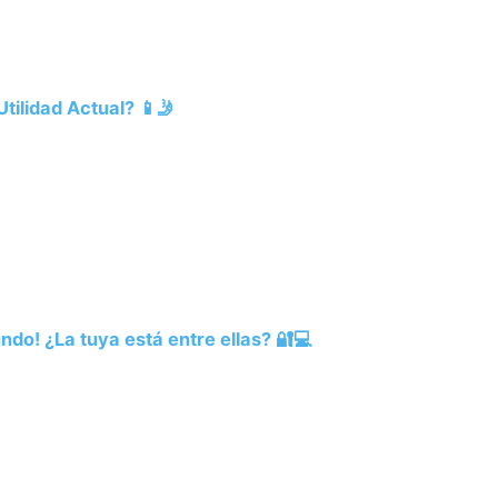
tilidad Actual? 📱🤳
o! ¿La tuya está entre ellas? 🔐💻