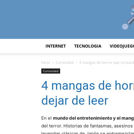
INTERNET
TECNOLOGIA
VIDEOJUEG
Inicio
Curiosidad
4 mangas de horror que no puede
Curiosidad
4 mangas de hor
dejar de leer
En el
mundo del entretenimiento y el mang
del terror. Historias de fantasmas, asesino
leyendas clásicas de Japón se entremezclan