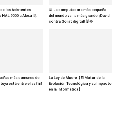
n de los Asistentes
💻 La computadora más pequeña
De HAL 9000 a Alexa 🚀
del mundo vs. la más grande: ¡David
contra Goliat digital! 🤯⚙️
aseñas más comunes del
La Ley de Moore【El Motor de la
tuya está entre ellas? 🔐
Evolución Tecnológica y su Impacto
en la Informática】