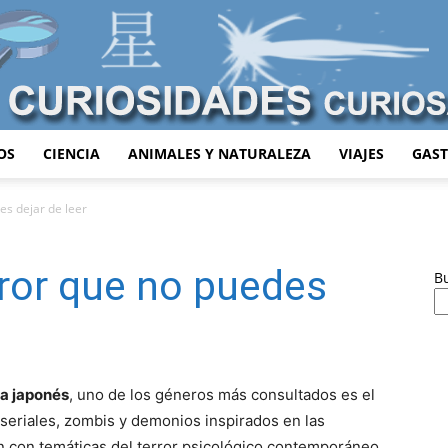
OS
CIENCIA
ANIMALES Y NATURALEZA
VIAJES
GAS
Curiosidades
s dejar de leer
ror que no puedes
B
Curiosas
a japonés
, uno de los géneros más consultados es el
s seriales, zombis y demonios inspirados en las
 con temáticas del terror psicológico contemporáneo.